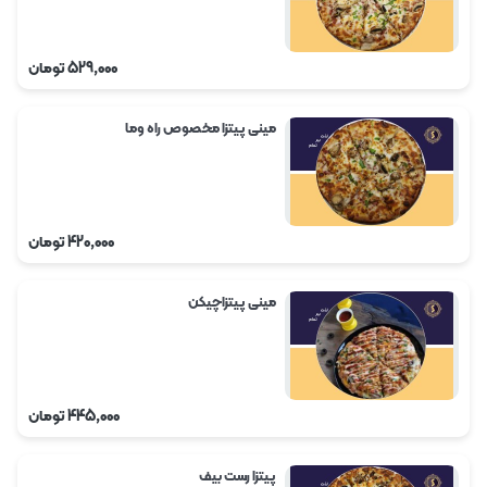
529,000
تومان
مینی پیتزا مخصوص راه وما
420,000
تومان
مینی پیتزاچیکن
445,000
تومان
پیتزا رست بیف