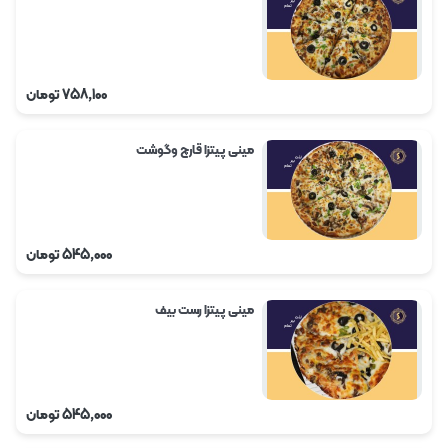
758,100
تومان
مینی پیتزا قارچ وگوشت
545,000
تومان
مینی پیتزا رست بیف
545,000
تومان