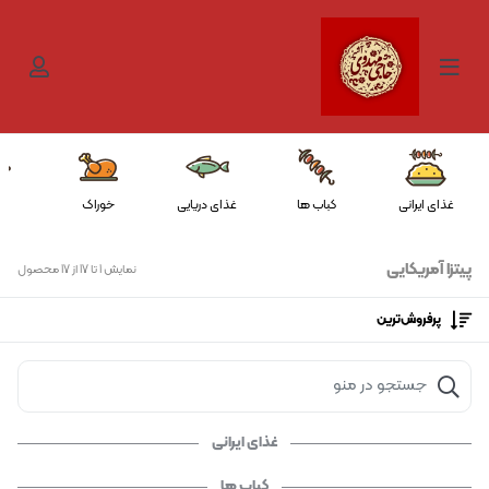
غذای ایرانی
کباب ها
غذای دریایی
خوراک
خو
پیتزا آمریکایی
نمایش 1 تا 17 از 17 محصول
پرفروش‌ترین‌
غذای ایرانی
کباب ها