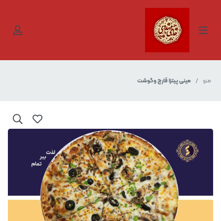
منو
مینی پیتزا قارچ وگوشت