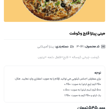
مینی پیتزا قارچ وگوشت
کد محصول:
‎3-161
دسته‌بندی:
پیتزا آمریکایی
گوشت چرخی گوساله + قارچ+فلفل دلمه +زیتون
توجه
برای سفارش اجناس کیلویی می توانید ارقام را به صورت اعشاری وارد نمایید. مثال:
250 گرم (ربع کیلو) به صورت: 0.250
500 گرم (نیم کیلو) به صورت: 0.500
یک کیلو و 250 گرم به صورت: 1.250
545,000
تومان