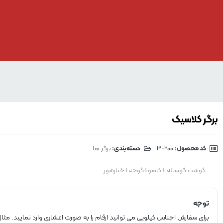
برگر کلاسیک
کد محصول:
‎3-200
دسته‌بندی:
برگر ها
گوشت گوساله +کاهو+گوجه+خیارشور
توجه
برای سفارش اجناس کیلویی می توانید ارقام را به صورت اعشاری وارد نمایید. مثال