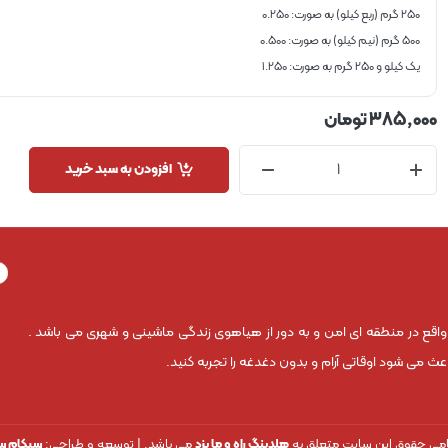
250 گرم (ربع کیلو) به صورت: 0.250
500 گرم (نیم کیلو) به صورت: 0.500
یک کیلو و 250 گرم به صورت: 1.250
385,000
تومان
افزودن به سبد خرید
 واقع در منطقه ای امن و به دور از هیاهوی زندگی ماشینی و شهری می باشد .
 می شود اوقاتی آرام و بدون دغدغه را تجربه کنید.
می حقوق این سایت متعلق به
هلدینگ راه و ما یزد
می باشد. | توسعه و طراحی:
سپکام س