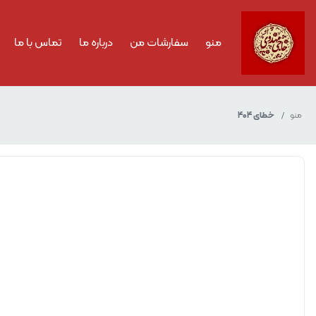
منو
سفارشات من
درباره ما
تماس با ما
منو
خطای 404