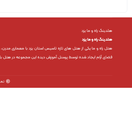
هلدینگ راه و ما یزد
هلدینگ راه و ما یزد
هتل راه و ما یکی از هتل های تازه تاسیس استان یزد با معماری مدرن،
فضای آرام ایجاد شده توسط پرسنل آموزش دیده این مجموعه در هتل باعث
©
تما