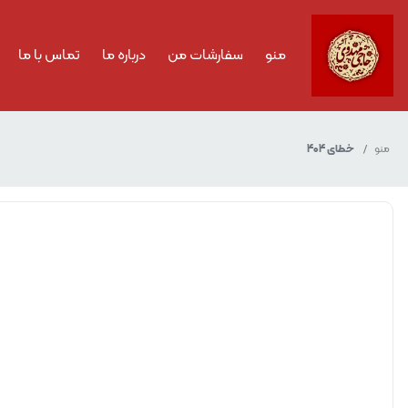
منو
سفارشات من
درباره ما
تماس با ما
منو
خطای 404