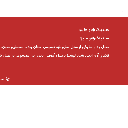
هلدینگ راه و ما یزد
هلدینگ راه و ما یزد
هتل راه و ما یکی از هتل های تازه تاسیس استان یزد با معماری مدرن،
فضای آرام ایجاد شده توسط پرسنل آموزش دیده این مجموعه در هتل باعث
©
تما