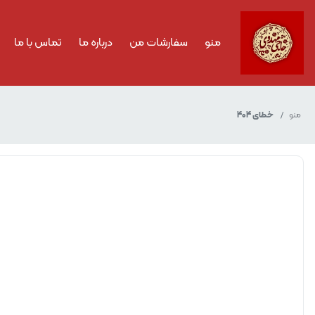
منو
سفارشات من
درباره ما
تماس با ما
منو
خطای 404