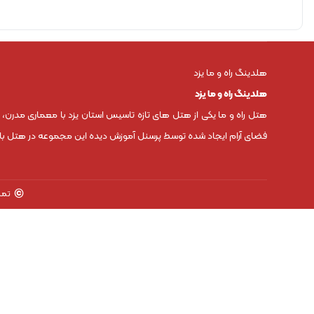
هلدینگ راه و ما یزد
هلدینگ راه و ما یزد
هتل راه و ما یکی از هتل های تازه تاسیس استان یزد با معماری مدرن،
فضای آرام ایجاد شده توسط پرسنل آموزش دیده این مجموعه در هتل باعث
©
تما