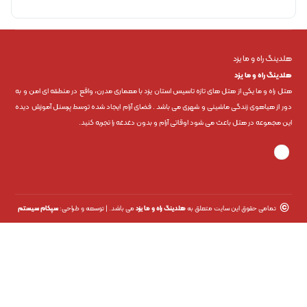
هلدینگ راه و ما یزد
هلدینگ راه و ما یزد
هتل راه و ما یکی از هتل های تازه تاسیس استان یزد با معماری مدرن، واقع در منطقه ای امن و به
دور از هیاهوی زندگی ماشینی و شهری می باشد . فضای آرام ایجاد شده توسط پرسنل آموزش دیده
این مجموعه در هتل باعث می شود اوقاتی آرام و بدون دغدغه را تجربه کنید.
©
تمامی حقوق این سایت متعلق به
هلدینگ راه و ما یزد
می باشد. | توسعه و طراحی:
سپکام سیستم